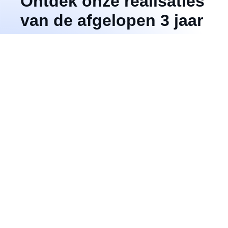
Ontdek onze realisaties
van de afgelopen 3 jaar
2025
Jobday Querelle
Opleidingsbeurs
Studentenbeurs
2024
Brussels Job Day 2024
Studentenbeurs
Jobday Querelle
2023
Beurs IT-Sector
Afspraken op de jobbeurs van de horeca