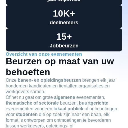
10
K+
deelnemers
15
+
Jobbeurzen
Overzicht van onze evenementen
Beurzen op maat van uw
behoeften
Onze
banen- en opleidingsbeurzen
brengen elk jaar
honderden kandidaten en tientallen organisaties en
werkgevers samen.
Of het nu gaat om grote
algemene
evenementen,
thematische of sectorale
beurzen,
buurtgerichte
evenementen voor een
lokaal publiek
of ontmoetingen
voor
studenten
die op zoek zijn naar een baan, elk
format is ontworpen om ontmoetingen te bevorderen
tussen werkgevers, opleidings- of