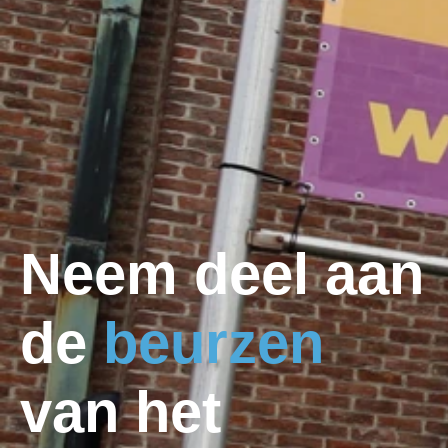
Neem deel aan
de
beurzen
van het