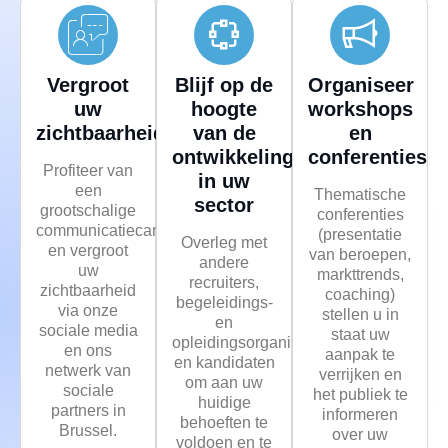
Vergroot
Blijf op de
Organiseer
uw
hoogte
workshops
zichtbaarheid
van de
en
ontwikkelingen
conferenties
Profiteer van
in uw
een
Thematische
sector
grootschalige
conferenties
communicatiecampagne
(presentatie
Overleg met
en vergroot
van beroepen,
andere
uw
markttrends,
recruiters,
zichtbaarheid
coaching)
begeleidings-
via onze
stellen u in
en
sociale media
staat uw
opleidingsorganisaties
en ons
aanpak te
en kandidaten
netwerk van
verrijken en
om aan uw
sociale
het publiek te
huidige
partners in
informeren
behoeften te
Brussel.
over uw
voldoen en te