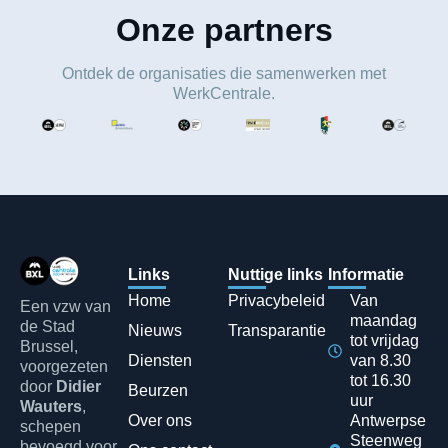
Onze partners
Ontdek de organisaties die samenwerken met
WerkCentrale.
Links
Nuttige links
Informatie
Home
Privacybeleid
Van
Een vzw van
maandag
de Stad
Nieuws
Transparantie
tot vrijdag
Brussel,
Diensten
van 8.30
voorgezeten
tot 16.30
door
Didier
Beurzen
uur
Wauters
,
Over ons
Antwerpse
schepen
Steenweg
bevoegd voor