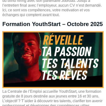
du blind hiring avec son partenaire Jobroad. Jusqu’à
l’entretien final avec l’employeur, aucun CV n’est demandé.
Ici, ce sont vos compétences, votre motivation et vos
échanges qui comptent avant tout.
Formation YouthStart – Octobre 2025
La Centrale de l’Emploi accueille YouthStart, une formation
gratuite de 8 jours destinée aux jeunes entre 16 et 30 ans.
L’objectif ? T’aider à découvrir tes talents, clarifier ton avenir
professionnel et développer des compétences utiles.