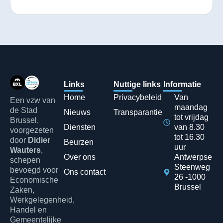
Links
Nuttige links
Informatie
Home
Privacybeleid
Van
Een vzw van
maandag
de Stad
Nieuws
Transparantie
tot vrijdag
Brussel,
Diensten
van 8.30
voorgezeten
tot 16.30
door
Didier
Beurzen
uur
Wauters
,
Over ons
Antwerpse
schepen
Steenweg
bevoegd voor
Ons contact
26 -1000
Economische
Brussel
Zaken,
Werkgelegenheid,
Handel en
Gemeentelijke