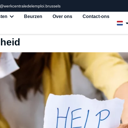
o@werkcentraledelemploi.brussels
sten
Beurzen
Over ons
Contact-ons
heid