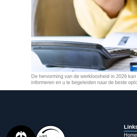
De hervorming van de werkloosheid in 2026 kan vr
informeren en u te begeleiden naar de beste opl
Link
Home