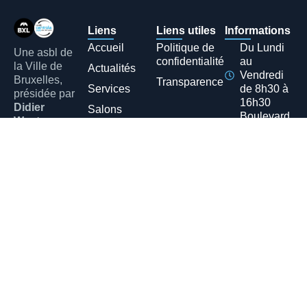
Liens
Liens utiles
Informations
Accueil
Politique de
Du Lundi
Une asbl de
confidentialité
au
la Ville de
Actualités
Vendredi
Bruxelles,
Transparence
Services
de 8h30 à
présidée par
16h30
Didier
Salons
Boulevard
Wauters
,
A propos
d'Anvers,
échevin des
26 - 1000
Affaires
Contact
Bruxelles
Economiques,
de l’Emploi,
du
Commerce et
de
l’équipement
communal.