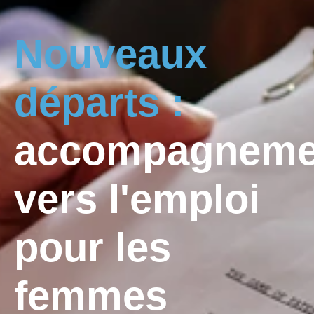
Nouveaux
départs :
accompagneme
vers l'emploi
pour les
femmes